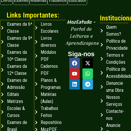
Livros
Exames
Matérias
Trabalhos
Educador
Links Importantes:
Instituciona
MozEstuda
–
Exames da 6ª
Livros
Quem
Portal de
Classe
Escolares
Somos?
Leituras e
Exames da 9ª
Livros
Política de
Aprendizagens
Classe
diversos
Privacidade
Exames da
Módulos
Siga-nos
Termos e
10ª Classe
PDF
Condições
Exames da
Cadernos
Política de
12ª Classe
PDF
Acessibilidad
Exames de
Planos &
Denuncie
Admissão
Programas
uma Obra
Editais
Matérias
Nossos
Matrizes
(Aulas)
Serviços
Escolas &
Trabalhos
Contacte-
Cursos
Feitos
nos
Exames de
Repositório
Anuncie
Brasil
MozPDF