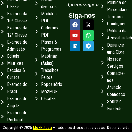
Política de
Aprendizagens
Classe
diversos
Privacidade
Exames da
Módulos
Siga-nos
Termos e
10ª Classe
PDF
Condições
Exames da
Cadernos
Política de
12ª Classe
PDF
Acessibilidad
Exames de
Planos &
Denuncie
Admissão
Programas
uma Obra
Editais
Matérias
Nossos
Matrizes
(Aulas)
Serviços
Escolas &
Trabalhos
Contacte-
Cursos
Feitos
nos
Exames de
Repositório
Anuncie
Brasil
MozPDF
Connosco
Exames de
CExatas
Sobre o
Angola
Fundador
Exames de
Portugal
Copyright © 2025
MozEstuda
– Todos os direitos reservados. Desenvolvido