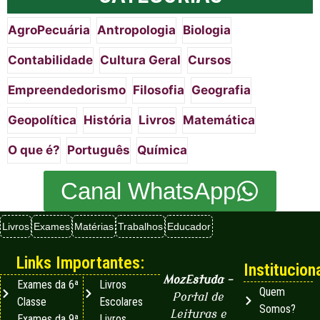
AgroPecuária
Antropologia
Biologia
Contabilidade
Cultura Geral
Cursos
Empreendedorismo
Filosofia
Geografia
Geopolítica
História
Livros
Matemática
O que é?
Português
Química
Canal WhatsApp
Livros
Exames
Matérias
Trabalhos
Educador
Links Importantes:
Instituciona
MozEstuda
–
Exames da 6ª
Livros
Quem
Portal de
Classe
Escolares
Somos?
Leituras e
Exames da 9ª
Livros