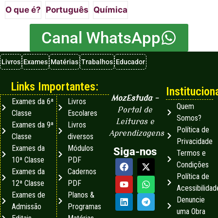
O que é?
Português
Química
Canal WhatsApp
Livros
Exames
Matérias
Trabalhos
Educador
Links Importantes:
Instituciona
MozEstuda
–
Exames da 6ª
Livros
Quem
Portal de
Classe
Escolares
Somos?
Leituras e
Exames da 9ª
Livros
Política de
Aprendizagens
Classe
diversos
Privacidade
Exames da
Módulos
Siga-nos
Termos e
10ª Classe
PDF
Condições
Exames da
Cadernos
Política de
12ª Classe
PDF
Acessibilidad
Exames de
Planos &
Denuncie
Admissão
Programas
uma Obra