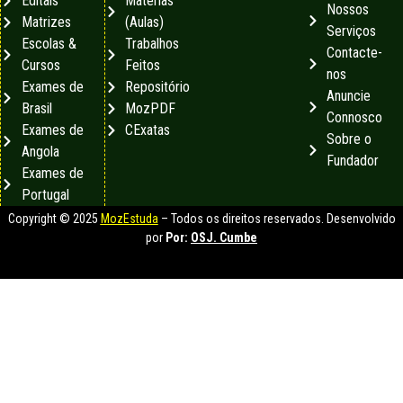
Editais
Matérias
Nossos
Matrizes
(Aulas)
Serviços
Escolas &
Trabalhos
Contacte-
Cursos
Feitos
nos
Exames de
Repositório
Anuncie
Brasil
MozPDF
Connosco
Exames de
CExatas
Sobre o
Angola
Fundador
Exames de
Portugal
Copyright © 2025
MozEstuda
– Todos os direitos reservados. Desenvolvido
por
Por:
OSJ. Cumbe