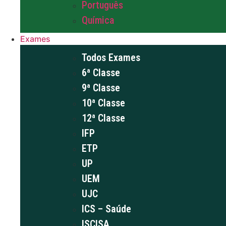
Português
Química
Exames
Todos Exames
6ª Classe
9ª Classe
10ª Classe
12ª Classe
IFP
ETP
UP
UEM
UJC
ICS – Saúde
ISCISA