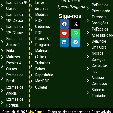
Leituras e
Exames da 9ª
Livros
Política de
Aprendizagens
Classe
diversos
Privacidade
Exames da
Módulos
Siga-nos
Termos e
10ª Classe
PDF
Condições
Exames da
Cadernos
Política de
12ª Classe
PDF
Acessibilidad
Exames de
Planos &
Denuncie
Admissão
Programas
uma Obra
Editais
Matérias
Nossos
Matrizes
(Aulas)
Serviços
Escolas &
Trabalhos
Contacte-
Cursos
Feitos
nos
Exames de
Repositório
Anuncie
Brasil
MozPDF
Connosco
Exames de
CExatas
Sobre o
Angola
Fundador
Exames de
Portugal
Copyright © 2025
MozEstuda
– Todos os direitos reservados. Desenvolvido