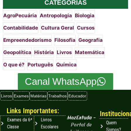
CATEGORIAS
AgroPecuária
Antropologia
Biologia
Contabilidade
Cultura Geral
Cursos
Empreendedorismo
Filosofia
Geografia
Geopolítica
História
Livros
Matemática
O que é?
Português
Química
Canal WhatsApp
Livros
Exames
Matérias
Trabalhos
Educador
Links Importantes:
Instituciona
MozEstuda
–
Exames da 6ª
Livros
Quem
Portal de
Classe
Escolares
Somos?