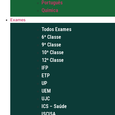
Português
Química
Exames
Todos Exames
6ª Classe
9ª Classe
10ª Classe
12ª Classe
IFP
ETP
UP
UEM
UJC
ICS – Saúde
ISCISA