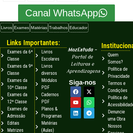
Canal WhatsApp
Livros
Exames
Matérias
Trabalhos
Educador
Links Importantes:
Instituciona
MozEstuda
–
Exames da 6ª
Livros
Quem
Portal de
Classe
Escolares
Somos?
Leituras e
Exames da 9ª
Livros
Política de
Aprendizagens
Classe
diversos
Privacidade
Exames da
Módulos
Siga-nos
Termos e
10ª Classe
PDF
Condições
Exames da
Cadernos
Política de
12ª Classe
PDF
Acessibilidad
Exames de
Planos &
Denuncie
Admissão
Programas
uma Obra
Editais
Matérias
Nossos
Matrizes
(Aulas)