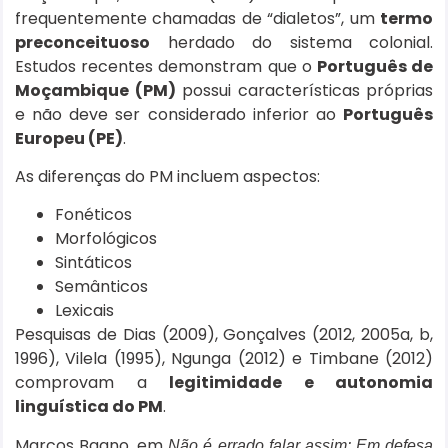
frequentemente chamadas de “dialetos”, um
termo
preconceituoso
herdado do sistema colonial.
Estudos recentes demonstram que o
Português de
Moçambique (PM)
possui características próprias
e não deve ser considerado inferior ao
Português
Europeu (PE)
.
As diferenças do PM incluem aspectos:
Fonéticos
Morfológicos
Sintáticos
Semânticos
Lexicais
Pesquisas de Dias (2009), Gonçalves (2012, 2005a, b,
1996), Vilela (1995), Ngunga (2012) e Timbane (2012)
comprovam a
legitimidade e autonomia
linguística do PM
.
Marcos Bagno, em
Não é errado falar assim: Em defesa