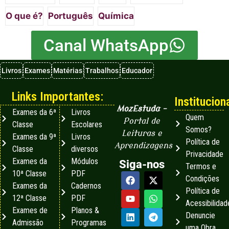
O que é?
Português
Química
Canal WhatsApp
Livros
Exames
Matérias
Trabalhos
Educador
Links Importantes:
Instituciona
MozEstuda
–
Exames da 6ª
Livros
Quem
Portal de
Classe
Escolares
Somos?
Leituras e
Exames da 9ª
Livros
Política de
Aprendizagens
Classe
diversos
Privacidade
Exames da
Módulos
Siga-nos
Termos e
10ª Classe
PDF
Condições
Exames da
Cadernos
Política de
12ª Classe
PDF
Acessibilidad
Exames de
Planos &
Denuncie
Admissão
Programas
uma Obra