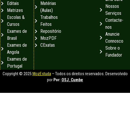
Editais
Matérias
Nossos
Matrizes
(Aulas)
Serviços
Escolas &
Trabalhos
Contacte-
Cursos
Feitos
nos
Exames de
Repositório
Anuncie
Brasil
MozPDF
Connosco
Exames de
CExatas
Sobre o
Angola
Fundador
Exames de
Portugal
Copyright © 2025
MozEstuda
– Todos os direitos reservados. Desenvolvido
por
Por:
OSJ. Cumbe