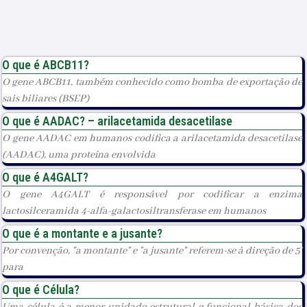
O que é ABCB11?
O gene ABCB11, também conhecido como bomba de exportação de
sais biliares (BSEP)
O que é AADAC? – arilacetamida desacetilase
O gene AADAC em humanos codifica a arilacetamida desacetilase
(AADAC), uma proteína envolvida
O que é A4GALT?
O gene A4GALT é responsável por codificar a enzima
lactosilceramida 4-alfa-galactosiltransferase em humanos
O que é a montante e a jusante?
Por convenção, "a montante" e "a jusante" referem-se à direção de 5'
para
O que é Célula?
Uma célula é a menor unidade estrutural e funcional básica dos