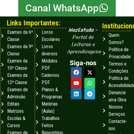
Canal WhatsApp
Links Importantes:
Instituciona
MozEstuda
–
Exames da 6ª
Livros
Quem
Portal de
Classe
Escolares
Somos?
Leituras e
Exames da 9ª
Livros
Política de
Aprendizagens
Classe
diversos
Privacidade
Exames da
Módulos
Siga-nos
Termos e
10ª Classe
PDF
Condições
Exames da
Cadernos
Política de
12ª Classe
PDF
Acessibilidad
Exames de
Planos &
Denuncie
Admissão
Programas
uma Obra
Editais
Matérias
Nossos
Matrizes
(Aulas)
Serviços
Escolas &
Trabalhos
Contacte-
Cursos
Feitos
nos
Exames de
Repositório