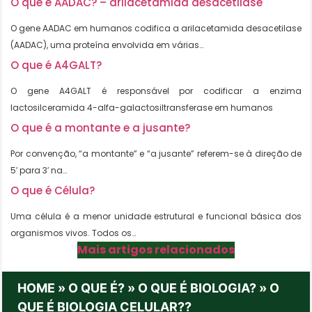
O que é AADAC? – arilacetamida desacetilase
O gene AADAC em humanos codifica a arilacetamida desacetilase
(AADAC), uma proteína envolvida em várias…
O que é A4GALT?
O gene A4GALT é responsável por codificar a enzima
lactosilceramida 4-alfa-galactosiltransferase em humanos
O que é a montante e a jusante?
Por convenção, “a montante” e “a jusante” referem-se à direção de
5′ para 3′ na…
O que é Célula?
Uma célula é a menor unidade estrutural e funcional básica dos
organismos vivos. Todos os…
Mais artigos relacionados
HOME
»
O QUE É?
»
O QUE É BIOLOGIA?
»
O
QUE É BIOLOGIA CELULAR??