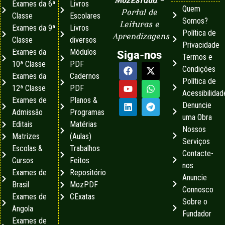
MozEstuda
–
Exames da 6ª
Livros
Quem
Portal de
Classe
Escolares
Somos?
Leituras e
Exames da 9ª
Livros
Política de
Aprendizagens
Classe
diversos
Privacidade
Exames da
Módulos
Siga-nos
Termos e
10ª Classe
PDF
Condições
Exames da
Cadernos
Política de
12ª Classe
PDF
Acessibilidad
Exames de
Planos &
Denuncie
Admissão
Programas
uma Obra
Editais
Matérias
Nossos
Matrizes
(Aulas)
Serviços
Escolas &
Trabalhos
Contacte-
Cursos
Feitos
nos
Exames de
Repositório
Anuncie
Brasil
MozPDF
Connosco
Exames de
CExatas
Sobre o
Angola
Fundador
Exames de