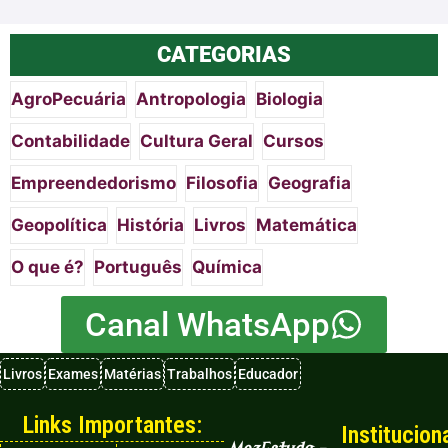
CATEGORIAS
AgroPecuária
Antropologia
Biologia
Contabilidade
Cultura Geral
Cursos
Empreendedorismo
Filosofia
Geografia
Geopolítica
História
Livros
Matemática
O que é?
Português
Química
Canal WhatsApp
Livros
Exames
Matérias
Trabalhos
Educador
Links Importantes:
Instituciona