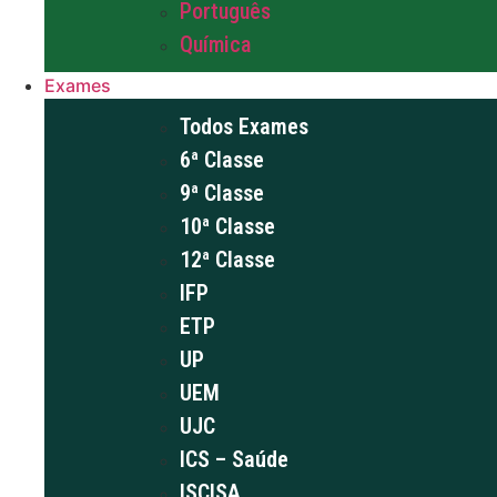
Português
Química
Exames
Todos Exames
6ª Classe
9ª Classe
10ª Classe
12ª Classe
IFP
ETP
UP
UEM
UJC
ICS – Saúde
ISCISA